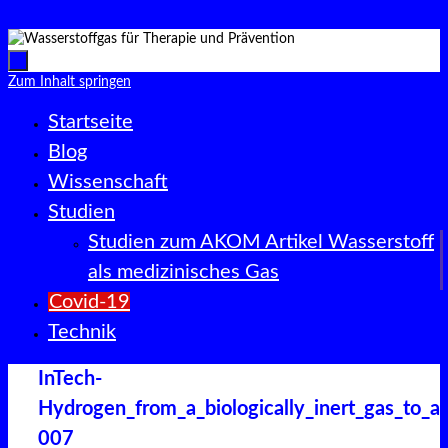
Zum Inhalt springen
Zum Inhalt springen
Startseite
Blog
Wissenschaft
Studien
Studien zum AKOM Artikel Wasserstoff
als medizinisches Gas
Covid-19
Technik
InTech-
Hydrogen_from_a_biologically_inert_gas_to_a_
007