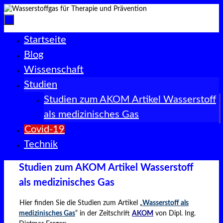
Zum
Inhalt
springen
Zum
Startseite
Inhalt
Blog
springen
Wissenschaft
Studien
Studien zum AKOM Artikel Wasserstoff
als medizinisches Gas
Covid-19
Technik
Studien zum AKOM Artikel Wasserstoff
als medizinisches Gas
Hier finden Sie die Studien zum Artikel „
Wasserstoff als
medizinisches Gas
“ in der Zeitschrift
AKOM
von Dipl. Ing.