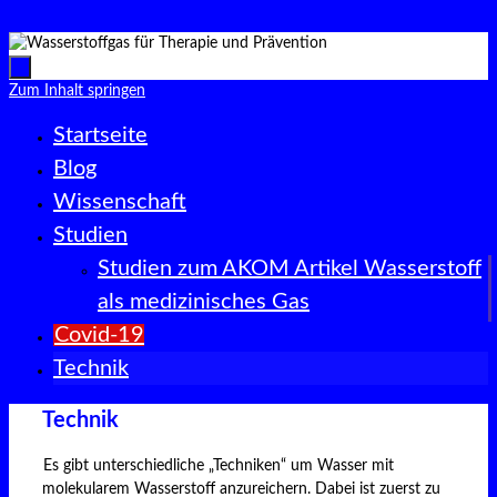
Zum Inhalt springen
Zum Inhalt springen
Startseite
Blog
Wissenschaft
Studien
Studien zum AKOM Artikel Wasserstoff
als medizinisches Gas
Covid-19
Technik
Technik
Es gibt unterschiedliche „Techniken“ um Wasser mit
molekularem Wasserstoff anzureichern. Dabei ist zuerst zu