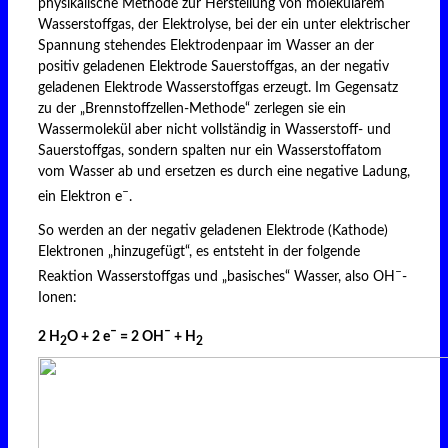
physikalische Methode zur Herstellung von molekularem
Wasserstoffgas, der Elektrolyse, bei der ein unter elektrischer
Spannung stehendes Elektrodenpaar im Wasser an der
positiv geladenen Elektrode Sauerstoffgas, an der negativ
geladenen Elektrode Wasserstoffgas erzeugt. Im Gegensatz
zu der „Brennstoffzellen-Methode“ zerlegen sie ein
Wassermolekül aber nicht vollständig in Wasserstoff- und
Sauerstoffgas, sondern spalten nur ein Wasserstoffatom
vom Wasser ab und ersetzen es durch eine negative Ladung,
–
ein Elektron e
.
So werden an der negativ geladenen Elektrode (Kathode)
Elektronen „hinzugefügt“, es entsteht in der folgende
–
Reaktion Wasserstoffgas und „basisches“ Wasser, also OH
-
Ionen:
–
–
2 H
O + 2 e
= 2 OH
+ H
2
2