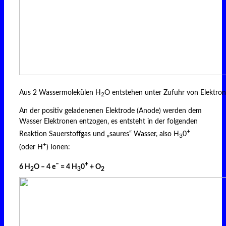
Aus 2 Wassermolekülen H
O entstehen unter Zufuhr von Elektro
2
An der positiv geladenenen Elektrode (Anode) werden dem
Wasser Elektronen entzogen, es entsteht in der folgenden
+
Reaktion Sauerstoffgas und „saures“ Wasser, also H
0
3
+
(oder H
) Ionen:
–
+
6 H
O – 4 e
= 4 H
0
+ O
2
3
2