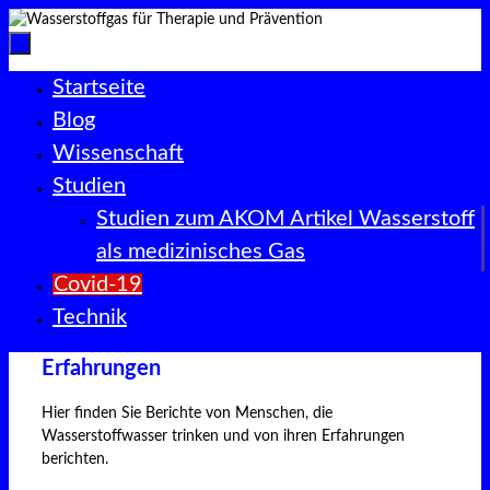
Zum
Inhalt
springen
Zum
Startseite
Inhalt
Blog
springen
Wissenschaft
Studien
Studien zum AKOM Artikel Wasserstoff
als medizinisches Gas
Covid-19
Technik
Erfahrungen
Hier finden Sie Berichte von Menschen, die
Wasserstoffwasser trinken und von ihren Erfahrungen
berichten.