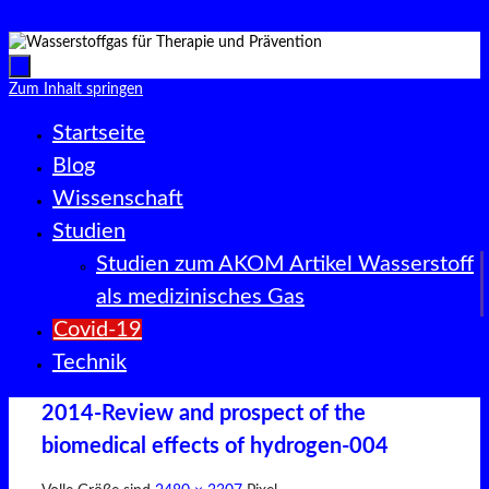
Zum Inhalt springen
Zum Inhalt springen
Startseite
Blog
Wissenschaft
Studien
Studien zum AKOM Artikel Wasserstoff
als medizinisches Gas
Covid-19
Technik
2014-Review and prospect of the
biomedical effects of hydrogen-004